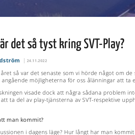
 är det så tyst kring SVT-Play?
ndström
24.11.2022
v året så var det senaste som vi hörde något om de 
angående möjligheterna för oss ålänningar att ta en
kningen visade dock att några sådana problem inte 
 att ta del av play-tjänsterna av SVT-respektive up
 att man kommit?
kussionen i dagens läge? Hur långt har man kommit