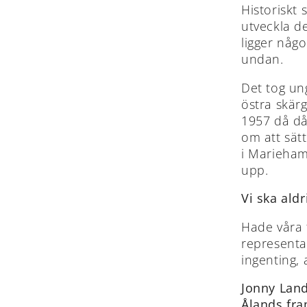
Historiskt 
utveckla d
ligger någo
undan.
Det tog ung
östra skär
1957 då då
om att sät
i Marieham
upp.
Vi ska ald
Hade våra 
representat
ingenting, a
Jonny Lan
Ålands fra