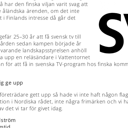
så har den finska viljan varit svag att
e åländska ärenden, om det inte
t i Finlands intresse då går det
efär 25–30 år att få svensk tv till
gården sedan kampen började år
varande landskapsstyrelsen anhöll
ta upp en reläsändare i Vattentornet
n för att få in svenska TV-program hos finska kommu
rig ge upp
företrädare gett upp så hade vi inte haft någon fla
ion i Nordiska rådet, inte några frimärken och vi h
v det vi tar för givet idag.
dström
mtid