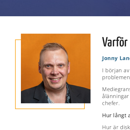
Varför
Jonny La
I början a
problemen 
Mediegrans
ålänningar
chefer.
Hur långt
Hur är dis