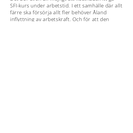
SFI-kurs under arbetstid. I ett samhälle där allt
färre ska försörja allt fler behöver Åland
inflyttning av arbetskraft. Och för att den
inflyttade arbetskraften ska kunna fungera
krävs att integrationen fungerar.
TILLBAKA