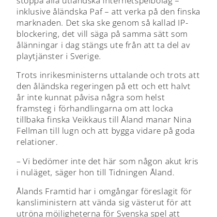
stoppa alla utländska internetspelbolag –
inklusive åländska Paf – att verka på den finska
marknaden. Det ska ske genom så kallad IP-
blockering, det vill säga på samma sätt som
ålänningar i dag stängs ute från att ta del av
playtjänster i Sverige.
Trots inrikesministerns uttalande och trots att
den åländska regeringen på ett och ett halvt
år inte kunnat påvisa några som helst
framsteg i förhandlingarna om att locka
tillbaka finska Veikkaus till Åland manar Nina
Fellman till lugn och att bygga vidare på goda
relationer.
– Vi bedömer inte det här som någon akut kris
i nuläget, säger hon till Tidningen Åland.
Ålands Framtid har i omgångar föreslagit för
kansliministern att vända sig västerut för att
utröna möjligheterna för Svenska spel att