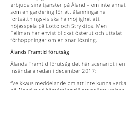
erbjuda sina tjänster på Åland – om inte annat
som en gardering för att ålänningarna
fortsättningsvis ska ha möjlighet att
nöjesspela på Lotto och Stryktips. Men
Fellman har envist blickat österut och uttalat
förhoppningar om en snar lösning.
Ålands Framtid förutsåg
Ålands Framtid förutsåg det här scenariot i en
insändare redan i december 2017:
”Veikkaus meddelande om att inte kunna verka
på Åland med hänvisning till att polisstyrelsen
inte kan övervaka bolagets verksamhet är
förstås en strategi att på sikt manövrera ut
det åländska spelmonopolet från den finska
marknaden.”
”Paf har i dag sin huvudsakliga kundkrets inom