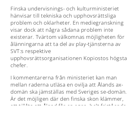
Finska undervisnings- och kulturministeriet
hänvisar till tekniska och upphovsrättsliga
problem och oklarheter. En mediegranskning
visar dock att några sådana problem inte
existerar. Tvärtom välkomnas möjligheten för
ålänningarna att ta del av play-tjänsterna av
SVT:s respektive
upphovsrättsorganisationen Kopiostos högsta
chefer.
I kommentarerna från ministeriet kan man
mellan raderna utläsa en ovilja att Ålands ax-
domän ska jämställas med Sveriges se-domän.
Är det möjligen där den finska skon klämmer,
att tillåta att Åland får en egen, helt fristående
landsdomän?
Åland eget upphovsrättsland
Hur som helst visar det här än en gång på den