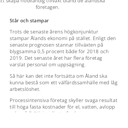
att skapa nödvändig tillväxt bland de åländska
företagen.
Står och stampar
Trots de senaste årens högkonjunktur
stampar Ålands ekonomi på stället. Enligt den
senaste prognosen stannar tillväxten på
blygsamma 0,5 procent både för 2018 och
2019. Det senaste året har flera företag
varslat personal om uppsägning.
Så här kan det inte fortsätta om Åland ska
kunna bestå som ett välfärdssamhälle med låg
arbetslöshet.
Processintensiva företag skyller svaga resultat
till höga fasta kostnader för el, vatten, avlopp
och avfall. Näringslivet efterlyser en mer
offensiv näringslivspolitik över lag.