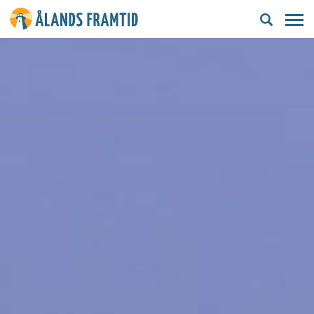
Ålands
framtid