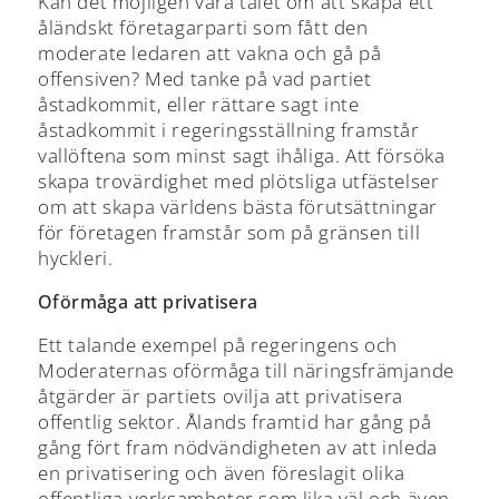
Kan det möjligen vara talet om att skapa ett
åländskt företagarparti som fått den
moderate ledaren att vakna och gå på
offensiven? Med tanke på vad partiet
åstadkommit, eller rättare sagt inte
åstadkommit i regeringsställning framstår
vallöftena som minst sagt ihåliga. Att försöka
skapa trovärdighet med plötsliga utfästelser
om att skapa världens bästa förutsättningar
för företagen framstår som på gränsen till
hyckleri.
Oförmåga att privatisera
Ett talande exempel på regeringens och
Moderaternas oförmåga till näringsfrämjande
åtgärder är partiets ovilja att privatisera
offentlig sektor. Ålands framtid har gång på
gång fört fram nödvändigheten av att inleda
en privatisering och även föreslagit olika
offentliga verksamheter som lika väl och även