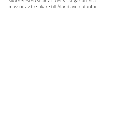
Skördefesten visar att det visst går att dra
massor av besökare till Åland även utanför
högsäsong.
Nordens längsta julmarknad
Så, varför inte rida vidare på vågen och skapa
en jättelik julmarknad i Mariehamn med
marknadsbord genom hela Esplanaden (ca 1
km), upplyst i åländska färger, kombinerat
med julkyrka och Ålands projektkör som
framför julens vackraste sånger i Alandica på
kvällen?
Evenemanget kan säljas in som ”Nordens
längsta julmarknad”.
Men det här kostar ju pengar i form av bidrag,
reagerar säkert många. Jovisst, säkert en
slant, åtminstone inledningsvis. Men jag är
helt övertygad om att det är en välvald