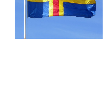
Ta kampen för självstyrelsen
Stå upp för en utveckling av självstyrelsen
och ta kampen för bevarandet av vårt
svenska språk i ett Finland där svenskan
är på väg att utraderas som
nationalspråk.
Efter snart 100 år av självstyre är det dags att
vi ålänningar en gång för alla inse att den
undfallande diplomatin är lönlös och att det
krävs mer progressiva metoder för att vår
svenskspråkiga självstyrelse på sikt ska