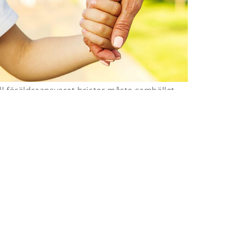
all föräldraansvaret brister måste samhället
stöd och hjälp i stället för att sopa det under
Vi måste gå till botten med alla utmaningar i
te att våra barn och unga ska må bättre.
Beredningen av den nya barnomsorgslagen
saknar även en konsekvensanalys av hur den
utökade rätten till dagisplats påverkar vår
redan mycket hårt belastade barnomsorg
som får allt större ansvar för barnens
försämrade välmående. Larmrapporter om
hur dagispersonalen går på knäna och även