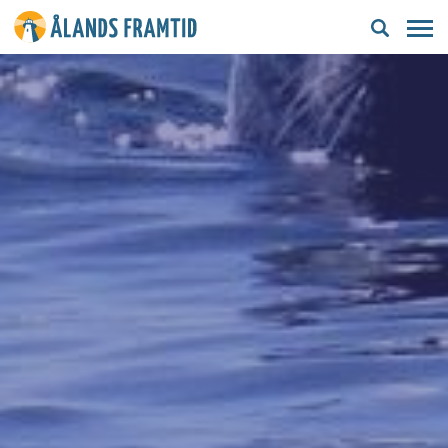
Ålands
framtid