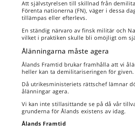
Att självstyrelsen till skillnad från demil
Förenta nationerna (FN), väger i dessa dag
tillämpas eller efterlevs.
En ständig närvaro av finsk militär och N
vilket i praktiken skulle bli omöjligt om s
Ålänningarna måste agera
Ålands Framtid brukar framhålla att vi ålänn
heller kan ta demilitariseringen för given.
Då utrikesministeriets rättschef lämnar d
ålänningar agera.
Vi kan inte stillasittande se på då vår t
grunderna för Ålands existens av idag.
Ålands Framtid