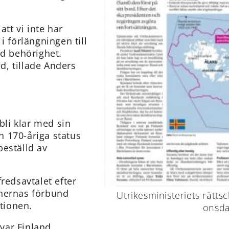
att vi inte har
i förlängningen till
kad behörighet.
nd, tillade Anders
bli klar med sin
 170-åriga status
beställd av
redsavtalet efter
onernas förbund
Utrikesministeriets rättsc
tionen.
onsda
var Finland,