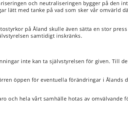
itariseringen och neutraliseringen bygger på den in
ar lätt med tanke på vad som sker vår omvärld där 
atostyrkor på Åland skulle även sätta en stor pres
jälvstyrelsen samtidigt inskränks.
ingar inte kan ta självstyrelsen för given. Till dett
örren öppen för eventuella förändringar i Ålands d
illvaro och hela vårt samhälle hotas av omvälvande