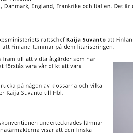
d, Danmark, England, Frankrike och Italien. Det är
ikesministeriets rättschef
Kaija Suvanto
att Finland
ll att Finland tummar på demilitariseringen.
fram till att vidta åtgärder som har
 förstås vara vår plikt att vara i
e rucka på någon av klossarna och vilka
er Kaija Suvanto till Hbl.
andskonventionen undertecknades lämnar
ignatärmakterna visar att den finska