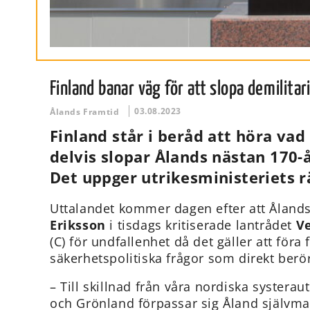
Finland banar väg för att slopa demilita
03.08.2023
Ålands Framtid
Finland står i beråd att höra vad
delvis slopar Ålands nästan 170-å
Det uppger utrikesministeriets r
Uttalandet kommer dagen efter att Åland
Eriksson
i tisdags kritiserade lantrådet
V
(C) för undfallenhet då det gäller att föra
säkerhetspolitiska frågor som direkt berö
– Till skillnad från våra nordiska systera
och Grönland förpassar sig Åland självmant