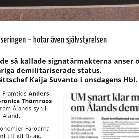
riseringen – hotar även självstyrelsen
 de så kallade signatärmakterna anser o
riga demilitariserade status.
ättschef Kaija Suvanto i onsdagens Hbl.
s Framtids
Anders
eronica Thörnroos
 fram Ålands syn i
r Åland.
utonomier Färöarna
 till ett B-lag,