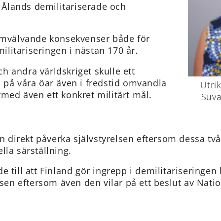
a Ålands demilitariserade och
 omvälvande konsekvenser både för
litariseringen i nästan 170 år.
 andra världskriget skulle ett
 på våra öar även i fredstid omvandla
Utri
därmed även ett konkret militärt mål.
Suva
en direkt påverka självstyrelsen eftersom dessa tv
lla särställning.
 till att Finland gör ingrepp i demilitariseringen
elsen eftersom även den vilar på ett beslut av Nat