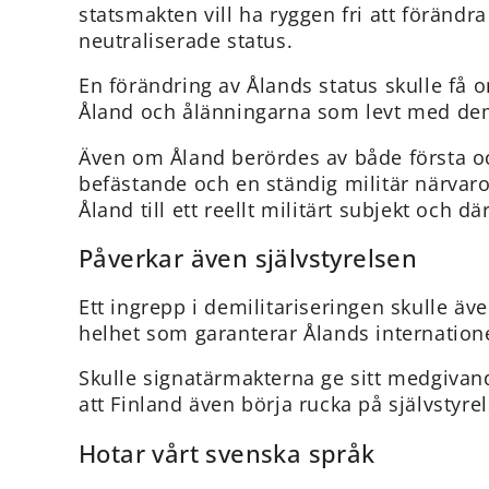
statsmakten vill ha ryggen fri att förändr
neutraliserade status.
En förändring av Ålands status skulle få
Åland och ålänningarna som levt med demi
Även om Åland berördes av både första och
befästande och en ständig militär närvaro
Åland till ett reellt militärt subjekt och 
Påverkar även självstyrelsen
Ett ingrepp i demilitariseringen skulle äv
helhet som garanterar Ålands internatione
Skulle signatärmakterna ge sitt medgivande
att Finland även börja rucka på självstyr
Hotar vårt svenska språk