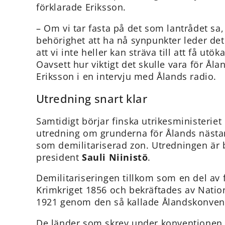
förklarade Eriksson.
– Om vi tar fasta på det som lantrådet sa, 
behörighet att ha nå synpunkter leder det 
att vi inte heller kan sträva till att få utö
Oavsett hur viktigt det skulle vara för Åla
Eriksson i en intervju med Ålands radio.
Utredning snart klar
Samtidigt börjar finska utrikesministeriet 
utredning om grunderna för Ålands nästan
som demilitariserad zon. Utredningen är 
president
Sauli Niinistö
.
Demilitariseringen tillkom som en del av f
Krimkriget 1856 och bekräftades av Nati
1921 genom den så kallade Ålandskonven
De länder som skrev under konventionen 