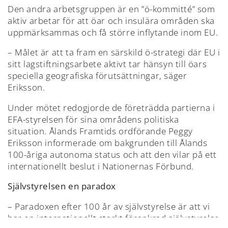
Den andra arbetsgruppen är en ”ö-kommitté” som
aktiv arbetar för att öar och insulära områden ska
uppmärksammas och få större inflytande inom EU.
– Målet är att ta fram en särskild ö-strategi där EU i
sitt lagstiftningsarbete aktivt tar hänsyn till öars
speciella geografiska förutsättningar, säger
Eriksson.
Under mötet redogjorde de företrädda partierna i
EFA-styrelsen för sina områdens politiska
situation. Ålands Framtids ordförande Peggy
Eriksson informerade om bakgrunden till Ålands
100-åriga autonoma status och att den vilar på ett
internationellt beslut i Nationernas Förbund.
Självstyrelsen en paradox
– Paradoxen efter 100 år av självstyrelse är att vi
har en internationellt starkt förankrad självstyrelse