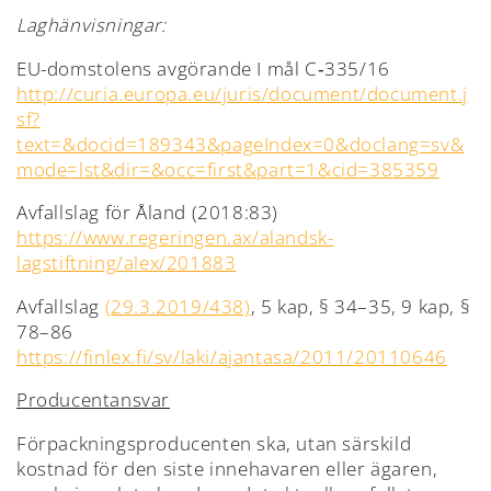
Laghänvisningar:
EU-domstolens avgörande I mål C‑335/16
http://curia.europa.eu/juris/document/document.j
sf?
text=&docid=189343&pageIndex=0&doclang=sv&
mode=lst&dir=&occ=first&part=1&cid=385359
Avfallslag för Åland (2018:83)
https://www.regeringen.ax/alandsk-
lagstiftning/alex/201883
Avfallslag
(29.3.2019/438)
, 5 kap, § 34–35, 9 kap, §
78–86
https://finlex.fi/sv/laki/ajantasa/2011/20110646
Producentansvar
Förpackningsproducenten ska, utan särskild
kostnad för den siste innehavaren eller ägaren,