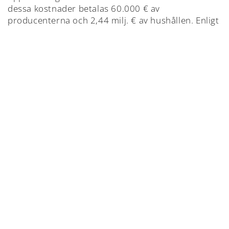
dessa kostnader betalas 60.000 € av
producenterna och 2,44 milj. € av hushållen. Enligt
lagen ska producenterna organisera och finansiera
mottagning, hantering och bortföring av alla
förpackningar de släpper ut på marknaden och vi
ser med vår empiriska uppskattning, att
förpackningarna och allt annat som hör till
producentansvaret utgör minst 90 % av avfallet,
troligen mer. Kostnaden för omhändertagande av
producentavfall ska således betalas av
producenterna, inte hushållen.
Vi bifogar rättelseyrkande över avfallstaxan 2021
understödd av 291 personer genom
namninsamling riktad till Mises styrelse. Styrelsen
anmodar, p.g.a. ”ett skrivfel” i
besvärsanvisningarna, att rättelseyrkandet istället
riktas till förbundsstämman 15.12.2020 vars
beslut kan överklagas till ÅFD. Hela besväret finns
detaljerat redovisat med invånarnas kommentarer