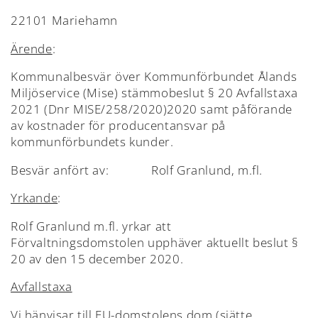
22101 Mariehamn
Ärende
:
Kommunalbesvär över Kommunförbundet Ålands
Miljöservice (Mise) stämmobeslut § 20 Avfallstaxa
2021 (Dnr MISE/258/2020)2020 samt påförande
av kostnader för producentansvar på
kommunförbundets kunder.
Besvär anfört av: Rolf Granlund, m.fl.
Yrkande
:
Rolf Granlund m.fl. yrkar att
Förvaltningsdomstolen upphäver aktuellt beslut §
20 av den 15 december 2020.
Avfallstaxa
Vi hänvisar till EU-domstolens dom (sjätte