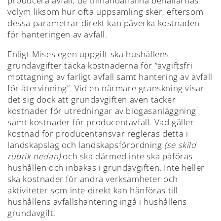
producera avfall, de tillhandahållna behållarnas
volym liksom hur ofta uppsamling sker, eftersom
dessa parametrar direkt kan påverka kostnaden
för hanteringen av avfall.
Enligt Mises egen uppgift ska hushållens
grundavgifter täcka kostnaderna för ”avgiftsfri
mottagning av farligt avfall samt hantering av avfall
för återvinning”. Vid en närmare granskning visar
det sig dock att grundavgiften även täcker
kostnader för utredningar av biogasanläggning
samt kostnader för producentavfall. Vad gäller
kostnad för producentansvar regleras detta i
landskapslag och landskapsförordning
(se skild
rubrik nedan)
och ska därmed inte ska påföras
hushållen och inbakas i grundavgiften. Inte heller
ska kostnader för andra verksamheter och
aktiviteter som inte direkt kan hänföras till
hushållens avfallshantering ingå i hushållens
grundavgift.