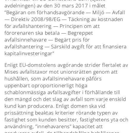
avdelningen) av den 30 mars 2017 i målet
”Begäran om förhandsavgörande — Miljö — Avfall
— Direktiv 2008/98/EG — Täckning av kostnaden
för avfallshantering — Principen om att
förorenaren ska betala — Begreppet
avfallsinnehavare — Begärt pris för
avfallshantering — Särskild avgift för att finansiera
kapitalinvesteringar”
Enligt EU-domstolens avgörande strider flertalet av
Mises avfallstaxor mot unionsrätten genom att
hushållen, som avfallsinnehavare påförs
uppenbart oproportionerligt höga
schablonmässiga avfallsavgifter i förhållande till
den mängd och det slag av avfall som varje enskild
kund kan producera. Enligt domen ska vid
prissättning beaktas kriterier rörande typen av
fastighet som kunden besitter, fastighetens yta och
användning, ”innehavarens” kapacitet att