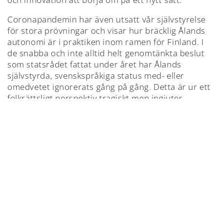
Coronapandemin har även utsatt vår självstyrelse
för stora prövningar och visar hur bräcklig Ålands
autonomi är i praktiken inom ramen för Finland. I
de snabba och inte alltid helt genomtänkta beslut
som statsrådet fattat under året har Ålands
självstyrda, svenskspråkiga status med- eller
omedvetet ignorerats gång på gång. Detta är ur ett
folkrättsligt perspektiv tragiskt men ingjuter
samtidigt gemensamt mod att stå upp för vår
internationellt förankrade rätt att vara ett
självstyrt folk.
Glädje och tillförsikt
Därför är det med glädje och stor tillförsikt vi tar
del av den redogörelse som lagtingets
självstyrelsepolitiska nämnd lämnat till
landskapsregeringen. I sitt enhälliga beslut
redogör nämnden för de största politiska