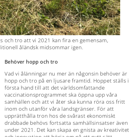
s och tro att vi 2021 kan fira en gemensam,
ditionell åländsk midsommar igen.
Behöver hopp och tro
Vad vi ålänningar nu mer än någonsin behöver är
hopp och tro på en ljusare framtid. Hoppet ställs i
första hand till att det världsomfattande
vaccinationsprogrammet ska öppna upp våra
samhällen och att vi åter ska kunna röra oss fritt
inom och utanför våra landsgränser. För att
upprätthålla tron hos de svårast ekonomiskt
drabbade behövs fortsatta samhällsinsatser även
under 2021. Det kan skapa en gnista av kreativitet
och innovation att börja om på ett nytt sätt.