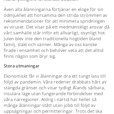
Även alla ålänningarna förtjänar en eloge för sin
ödmjukhet att hörsamma den strida strömmen av
rekommendationer för att minimera spridningen
av viruset. Det visar på ett medmänskligt ansvar då
vårt samhälle står inför ett allvarligt, osynligt hot.
Julen blev inte den traditionella högtiden bland
familj, släkt och vänner. Många av oss kanske
firade i ensamhet och behöver veta att det alltid
finns någon som bryr sig.
Stora utmaningar
Ekonomiskt får vi ålänningar dra ett tungt lass till
följd av pandemin. Våra rederier drabbats hårt av
stängda gränser och visar tydligt Ålands sårbara,
insulära läge utan fungerande förbindelser med
våra närregioner. Aldrig i närtid har heller så
många ålänningar stått utan jobb till följd av
uppsägningar och permitteringar. Trots det ska