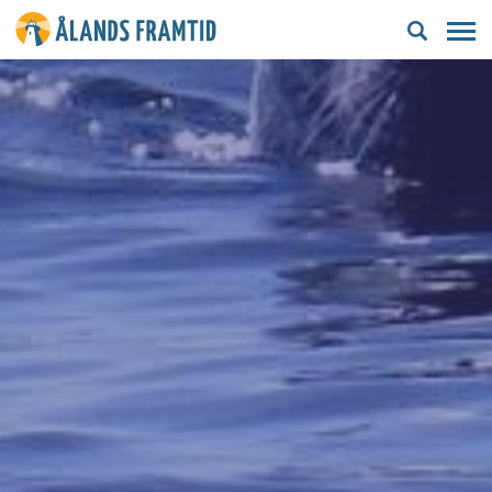
Ålands
framtid