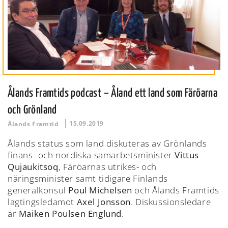
Ålands Framtids podcast – Åland ett land som Färöarna
och Grönland
15.09.2019
Ålands Framtid
Ålands status som land diskuteras av Grönlands
finans- och nordiska samarbetsminister
Vittus
Qujaukitsoq
, Färöarnas utrikes- och
näringsminister samt tidigare Finlands
generalkonsul
Poul Michelsen
och Ålands Framtids
lagtingsledamot
Axel Jonsson
. Diskussionsledare
är
Maiken Poulsen Englund
.