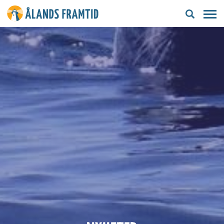
Ålands
framtid