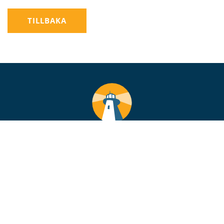
TILLBAKA
VÅR POLITIK
VÅRA POLITIKER
BIBLIOTEK
BLI MEDLEM