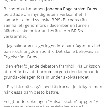
Barnombudsmannen
Johanna Fogelström-Duns
berättade om myndighetens verksamhet. I
samarbete med svenska BRIS (Barnens rätt i
samhället) genomförs i december en turné i
åländska skolor för att berätta om BRIS:s
verksamhet.
– Jag saknar att regeringen inte har någon uttalad
barn- och ungdomspolitik. Det skulle behövas, sa
Fogelström-Duns.,
I den efterföljande debatten framhöll Pia Eriksson
att det är bra att barnomsorgen i den kommande
grundskolelagen förs in under skolväsendet:
– Psykisk ohälsa går ned i åldrarna. Ju tidigare man
når dessa barn desto bättre.
Enligt undersökningen ”Hälsa i skolan” uppger 16
procent av eleverna i grundskolan och på