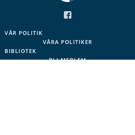
VÅR POLITIK
VÅRA POLITIKER
BIBLIOTEK
BLI MEDLEM
KONTAKT
DEBATT
E-POST
PEGGY.SMULTER@ALAND.NET
2026 Ålands Framtid
©
WEB BY WINTER