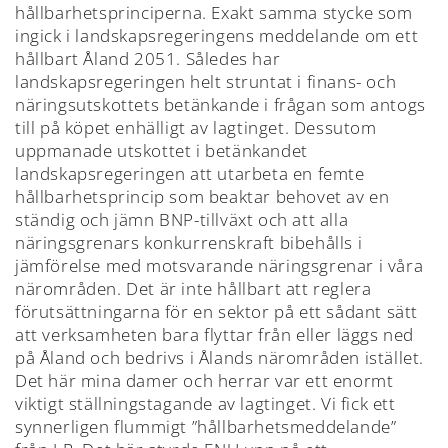
hållbarhetsprinciperna. Exakt samma stycke som
ingick i landskapsregeringens meddelande om ett
hållbart Åland 2051. Således har
landskapsregeringen helt struntat i finans- och
näringsutskottets betänkande i frågan som antogs
till på köpet enhälligt av lagtinget. Dessutom
uppmanade utskottet i betänkandet
landskapsregeringen att utarbeta en femte
hållbarhetsprincip som beaktar behovet av en
ständig och jämn BNP-tillväxt och att alla
näringsgrenars konkurrenskraft bibehålls i
jämförelse med motsvarande näringsgrenar i våra
närområden. Det är inte hållbart att reglera
förutsättningarna för en sektor på ett sådant sätt
att verksamheten bara flyttar från eller läggs ned
på Åland och bedrivs i Ålands närområden istället.
Det här mina damer och herrar var ett enormt
viktigt ställningstagande av lagtinget. Vi fick ett
synnerligen flummigt ”hållbarhetsmeddelande”