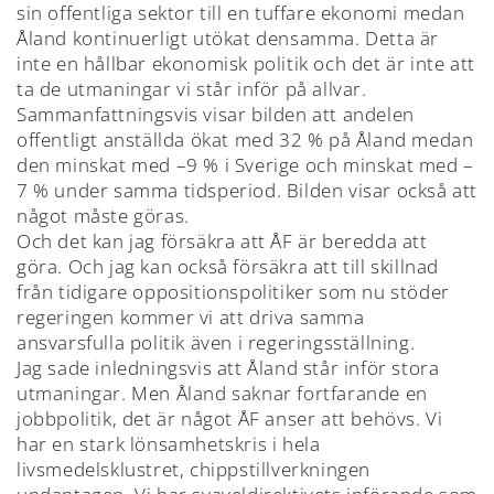
sin offentliga sektor till en tuffare ekonomi medan
Åland kontinuerligt utökat densamma. Detta är
inte en hållbar ekonomisk politik och det är inte att
ta de utmaningar vi står inför på allvar.
Sammanfattningsvis visar bilden att andelen
offentligt anställda ökat med 32 % på Åland medan
den minskat med –9 % i Sverige och minskat med –
7 % under samma tidsperiod. Bilden visar också att
något måste göras.
Och det kan jag försäkra att ÅF är beredda att
göra. Och jag kan också försäkra att till skillnad
från tidigare oppositionspolitiker som nu stöder
regeringen kommer vi att driva samma
ansvarsfulla politik även i regeringsställning.
Jag sade inledningsvis att Åland står inför stora
utmaningar. Men Åland saknar fortfarande en
jobbpolitik, det är något ÅF anser att behövs. Vi
har en stark lönsamhetskris i hela
livsmedelsklustret, chippstillverkningen