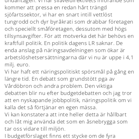
undantagen. Vi har svaveldirektivets införande som
kommer att pressa en redan hårt trängd
sjöfartssektor, vi har en snart intill vettlöst
tungrodd och dyr byråkrati som drabbar företagen
och speciellt småföretagen, dessutom med högs
tillsynsavgifter. För att motverka det här behövs en
kraftfull politik. En politik dagens LR saknar. De
enda anslag på näringsavdelningen som ökar är
arbetslöshetsersättningarna där vi nu är uppe i 4,1
milj. euro.
Vi har haft ett näringspolitiskt spörsmål på gång en
längre tid. En debatt som grundstött pga av
Vårdöbron och andra problem. Den viktiga
debatten blir nu efter budgetdebatten och jag tror
att en nyskapande jobbpolitik, näringspolitik om vi
kalla det så förtjänar en egen mässa.
Vi kan konstatera att inte heller detta är hållbart
och låt mig använda det som en åsnebrygga som
tar oss vidare till miljön.
I budgetförslaget finns ett stycke om de fyra