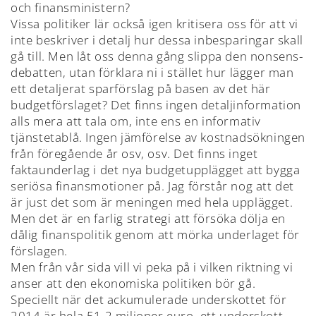
och finansministern?
Vissa politiker lär också igen kritisera oss för att vi
inte beskriver i detalj hur dessa inbesparingar skall
gå till. Men låt oss denna gång slippa den nonsens-
debatten, utan förklara ni i stället hur lägger man
ett detaljerat sparförslag på basen av det här
budgetförslaget? Det finns ingen detaljinformation
alls mera att tala om, inte ens en informativ
tjänstetablå. Ingen jämförelse av kostnadsökningen
från föregående år osv, osv. Det finns inget
faktaunderlag i det nya budgetupplägget att bygga
seriösa finansmotioner på. Jag förstår nog att det
är just det som är meningen med hela upplägget.
Men det är en farlig strategi att försöka dölja en
dålig finanspolitik genom att mörka underlaget för
förslagen.
Men från vår sida vill vi peka på i vilken riktning vi
anser att den ekonomiska politiken bör gå.
Speciellt när det ackumulerade underskottet för
2014 är hela 51,2 miljoner euro, ett underskott