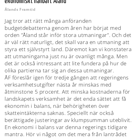
ekonomiskt hållbart Åland
Ålands Framtid
Jag tror att rätt många anföranden
budgetdebatterna genom åren har börjat med
orden ”Åland står inför stora utmaningar”. Och det
är väl rätt naturligt, det skall vara en utmaning att
styra ett självstyrt land. Däremot kan vi konstatera
att utmaningarna just nu är ovanligt många. Men
det är också intressant att lite fundera på hur de
olika partierna tar sig an dessa utmaningar.
ÅF föreslår igen för tredje gången att regeringens
verksamhetsutgifter nästa år minskas med
åtminstone 5 procent. Att minska kostnaderna för
landskapets verksamhet är det enda sättet att få
ekonomin i balans, när behörigheten över
skatteintäkterna saknas. Speciellt när också
berättigade justeringar av klumpsumman uteblivit.
En ekonomi i balans var denna regerings tidigare
mantra. Hör vi något om det mera från lantrådet