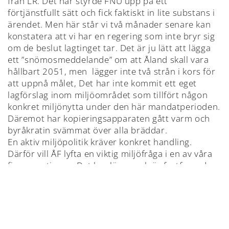
från LR. Det här styrde FNU upp på ett
förtjänstfullt sätt och fick faktiskt in lite substans i
ärendet. Men här står vi två månader senare kan
konstatera att vi har en regering som inte bryr sig
om de beslut lagtinget tar. Det är ju lätt att lägga
ett ”snömosmeddelande” om att Åland skall vara
hållbart 2051, men lägger inte två strån i kors för
att uppnå målet, Det har inte kommit ett eget
lagförslag inom miljöområdet som tillfört någon
konkret miljönytta under den här mandatperioden.
Däremot har kopieringsapparaten gått varm och
byråkratin svämmat över alla bräddar.
En aktiv miljöpolitik kräver konkret handling.
Därför vill ÅF lyfta en viktig miljöfråga i en av våra
finansmotioner. Det har länge och är fortfarande
tillåtet att tömma allt avloppsvatten från fartyg i
Östersjön. För oss är det fullständigt oacceptabelt.
Med tanke på att passagerarfartygen transporter
över 90 miljoner människor årligen är det en
betydande belastning på Östersjöns redan sårbara