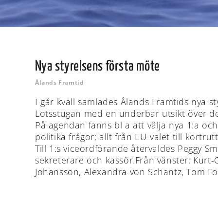
Nya styrelsens första möte
Ålands Framtid
I går kväll samlades Ålands Framtids nya sty
Lotsstugan med en underbar utsikt över de
På agendan fanns bl a att välja nya 1:a oc
politika frågor; allt från EU-valet till kortru
Till 1:s viceordförande återvaldes Peggy S
sekreterare och kassör.Från vänster: Kurt-
Johansson, Alexandra von Schantz, Tom F