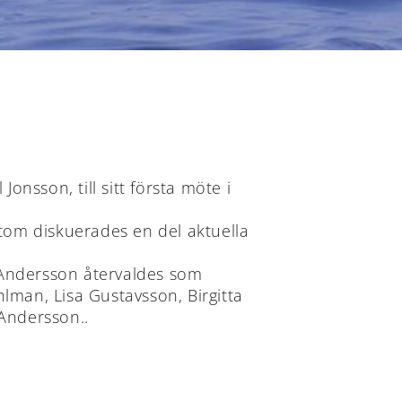
onsson, till sitt första möte i
utom diskuerades en del aktuella
e Andersson återvaldes som
lman, Lisa Gustavsson, Birgitta
Andersson..
ÅLANDS
ÅLANDS