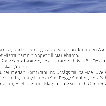
relse, under ledning av återvalde ordföranden Axel J
t västra hamninloppet till Mariehamn.
h 2:a viceordförande, sekreterare och kassör. Dess
tt i skärgården.
multer medan Rolf Granlund utsågs till 2:a vice. Ov
Ove Lindh, Jonny Landström, Peggy Smulter, Leo Pah
orsbom, Axel Jonsson, Magnus Jansson och Gunder 