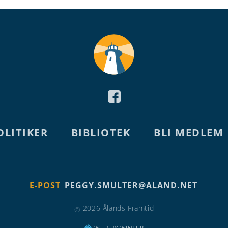
OLITIKER
BIBLIOTEK
BLI MEDLEM
E-POST
PEGGY.SMULTER@ALAND.NET
2026 Ålands Framtid
©