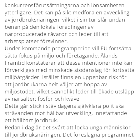
konkurrensförutsättningarna och lönsamheten
ytterligare. Det kan på sikt medföra en avveckling
av jordbruksnäringen, vilket i sin tur slår undan
benen på den lokala förädlingen av
närproducerade råvaror och leder till att
arbetsplatser försvinner.
Under kommande programperiod vill EU fortsätta
sätta fokus på miljö och företagande. Ålands
Framtid konstaterar att dessa intentioner inte kan
förverkligas med minskade stödanslag för fortsatta
miljöåtgärder. Istället finns en uppenbar risk för
att jordbrukarna helt väljer att hoppa av
miljöstödet, vilket sannolikt leder till ökade utsläpp
av närsalter; fosfor och kväve.
Detta går stick i stäv dagens självklara politiska
strävanden mot hållbar utveckling, innefattande
ett hållbart jordbruk.
Redan i dag är det svårt att locka unga människor
till jordbruksnäringen. Det föreslagna programmet