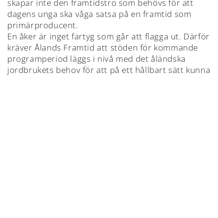
skapar inte den framtidstro som behövs för att
dagens unga ska våga satsa på en framtid som
primärproducent.
En åker är inget fartyg som går att flagga ut. Därför
kräver Ålands Framtid att stöden för kommande
programperiod läggs i nivå med det åländska
jordbrukets behov för att på ett hållbart sätt kunna
verka på en konkurrensutsatt marknad.
Anders Eriksson (ÅF) Brage Eklund (ÅF)
Axel Jonsson (ÅF) Ove Andersson (ÅF).
TILLBAKA