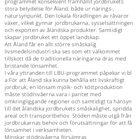
programmet konsekvent framhållit jordbrukets
stora betydelse för Åland, både ur närings-,
natursynpunkt. Den lokala förädlingen av råvaror
växer, vilket gynnar jordbrukarna, sysselsättningen
och exporten av åländska produkter. Samtidigt
skapar jordbruket ett öppet landskap.
Att Åland får en allt större småskalig
livsmedelsindustri ska ses som ett välkommet
tillskott då de traditionella näringarna dras med
bristande lönsamhet.
I våra yttranden till LBU-programmet påpekar vi bl
a:För att Åland ska kunna behålla ett livskraftigt
jordbruk, en lönsam mjölk- och köttproduktion
måste stödnivåerna vara i paritet med
omkringliggande regioner och samtidigt ta hänsyn
till det åländska jordbrukets småskalighet, spridda
areal och transportbehov. Stöden måste utgå från
jordbrukarnas behov och förutsättningar för att få
lönsamhet i verksamheten.
Minskar stödnivåerna försämras