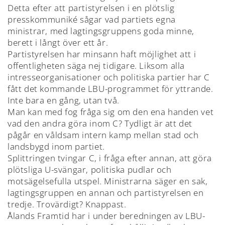
Detta efter att partistyrelsen i en plötslig
presskommuniké sågar vad partiets egna
ministrar, med lagtingsgruppens goda minne,
berett i långt över ett år.
Partistyrelsen har minsann haft möjlighet att i
offentligheten säga nej tidigare. Liksom alla
intresseorganisationer och politiska partier har C
fått det kommande LBU-programmet för yttrande.
Inte bara en gång, utan två.
Man kan med fog fråga sig om den ena handen vet
vad den andra göra inom C? Tydligt är att det
pågår en våldsam intern kamp mellan stad och
landsbygd inom partiet.
Splittringen tvingar C, i fråga efter annan, att göra
plötsliga U-svängar, politiska pudlar och
motsägelsefulla utspel. Ministrarna säger en sak,
lagtingsgruppen en annan och partistyrelsen en
tredje. Trovärdigt? Knappast.
Ålands Framtid har i under beredningen av LBU-