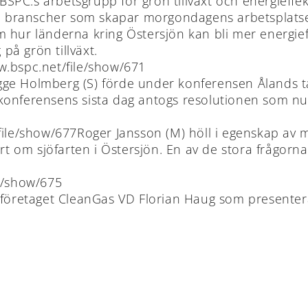
BSPC:s arbetsgrupp för grön tillväxt och energieffekt
sa branscher som skapar morgondagens arbetsplatser
m hur länderna kring Östersjön kan bli mer energi
 på grön tillväxt.
w.bspc.net/file/show/671
ge Holmberg (S) förde under konferensen Ålands ta
onferensens sista dag antogs resolutionen som nu sk
file/show/677Roger Jansson (M) höll i egenskap av 
om sjöfarten i Östersjön. En av de stora frågorna 
t.
le/show/675
a företaget CleanGas VD Florian Haug som presenter