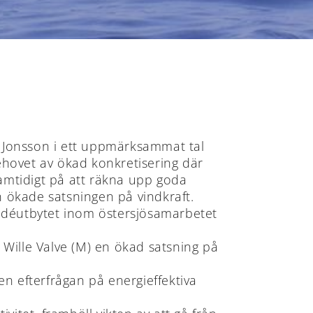
el Jonsson i ett uppmärksammat tal
ehovet av ökad konkretisering där
amtidigt på att räkna upp goda
 ökade satsningen på vindkraft.
m idéutbytet inom östersjösamarbetet
Wille Valve (M) en ökad satsning på
n efterfrågan på energieffektiva