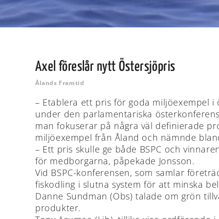
Axel föreslår nytt Östersjöpris
Ålands Framtid
– Etablera ett pris för goda miljöexempel 
under den parlamentariska österkonferense
man fokuserar på några väl definierade p
miljöexempel från Åland och nämnde bland 
– Ett pris skulle ge både BSPC och vinnaren
för medborgarna, påpekade Jonsson.
Vid BSPC-konferensen, som samlar företräda
fiskodling i slutna system för att minska b
Danne Sundman (Obs) talade om grön tillväx
produkter.