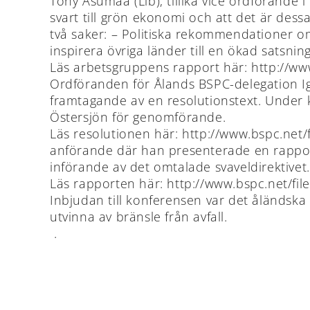
Tony Asumaa (Lib), tillika vice ordförande i 
svart till grön ekonomi och att det är des
två saker: – Politiska rekommendationer o
inspirera övriga länder till en ökad satsning
Läs arbetsgruppens rapport här: http://ww
Ordföranden för Ålands BSPC-delegation Ig
framtagande av en resolutionstext. Under k
Östersjön för genomförande.
Läs resolutionen här: http://www.bspc.net/
anförande där han presenterade en rapport 
införande av det omtalade svaveldirektive
Läs rapporten här: http://www.bspc.net/fi
Inbjudan till konferensen var det åländsk
utvinna av bränsle från avfall.
.