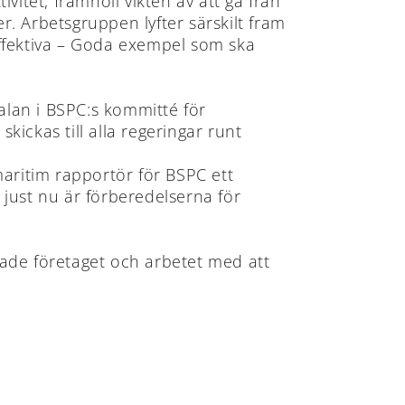
ivitet, framhöll vikten av att gå från
. Arbetsgruppen lyfter särskilt fram
effektiva – Goda exempel som ska
lan i BSPC:s kommitté för
ickas till alla regeringar runt
maritim rapportör för BSPC ett
just nu är förberedelserna för
ade företaget och arbetet med att
ÅLANDS
ÅLANDS