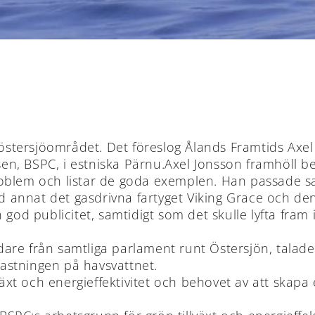
i östersjöområdet. Det föreslog Ålands Framtids Ax
n, BSPC, i estniska Pärnu.Axel Jonsson framhöll b
roblem och listar de goda exemplen. Han passade s
annat det gasdrivna fartyget Viking Grace och den
 god publicitet, samtidigt som det skulle lyfta fra
re från samtliga parlament runt Östersjön, talade 
elastningen på havsvattnet.
t och energieffektivitet och behovet av att skapa e