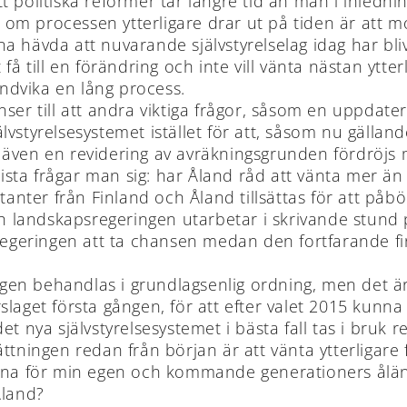
att politiska reformer tar längre tid än man i inledni
en om processen ytterligare drar ut på tiden är att 
 hävda att nuvarande självstyrelselag idag har blivi
få till en förändring och inte vill vänta nästan ytter
ndvika en lång process.
enser till att andra viktiga frågor, såsom en uppd
jälvstyrelsesystemet istället för att, såsom nu gälland
att även en revidering av avräkningsgrunden fördröj
sta frågar man sig: har Åland råd att vänta mer än
nter från Finland och Åland tillsättas för att påb
och landskapsregeringen utarbetar i skrivande stun
sregeringen att ta chansen medan den fortfarande fi
lagen behandlas i grundlagsenlig ordning, men det är 
aget första gången, för att efter valet 2015 kunna sl
t nya självstyrelsesystemet i bästa fall tas i bruk 
ttningen redan från början är att vänta ytterligare 
erna för min egen och kommande generationers ålänn
Åland?