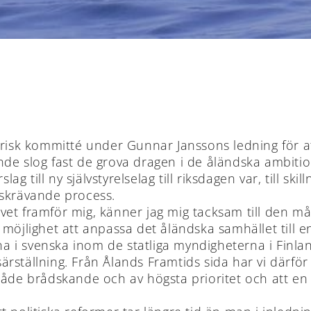
risk kommitté under Gunnar Janssons ledning för att
nde slog fast de grova dragen i de åländska ambiti
ag till ny självstyrelselag till riksdagen var, till skil
dskrävande process.
et framför mig, känner jag mig tacksam till den må
möjlighet att anpassa det åländska samhället till en
i svenska inom de statliga myndigheterna i Finland
tällning. Från Ålands Framtids sida har vi därför vid 
både brådskande och av högsta prioritet och att en 