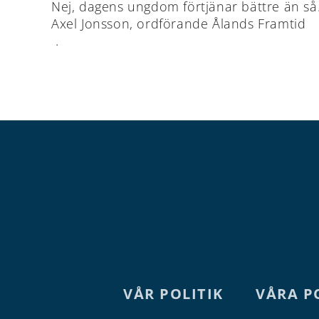
Nej, dagens ungdom förtjänar bättre än så
Axel Jonsson, ordförande Ålands Framtid
.
VÅR POLITIK
VÅRA P