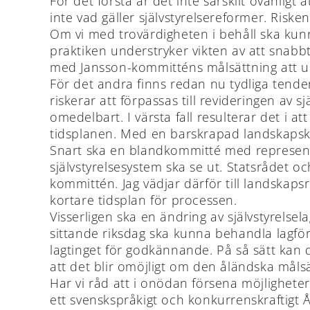
För det första är det inte särskilt ovanligt 
inte vad gäller självstyrelsereformer. Risk
Om vi med trovärdigheten i behåll ska kunna
praktiken understryker vikten av att snabbt 
med Jansson-kommitténs målsättning att u
För det andra finns redan nu tydliga tend
riskerar att förpassas till revideringen av s
omedelbart. I värsta fall resulterar det i 
tidsplanen. Med en barskrapad landskapski
Snart ska en blandkommitté med representa
självstyrelsesystem ska se ut. Statsrådet 
kommittén. Jag vädjar därför till landskap
kortare tidsplan för processen.
Visserligen ska en ändring av självstyrelse
sittande riksdag ska kunna behandla lagförsl
lagtinget för godkännande. På så sätt kan de
att det blir omöjligt om den åländska målsä
Har vi råd att i onödan försena möjlighet
ett svenskspråkigt och konkurrenskraftigt 