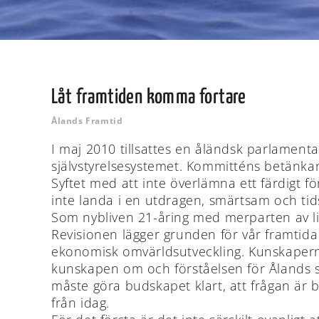
Låt framtiden komma fortare
Ålands Framtid
I maj 2010 tillsattes en åländsk parlamenta
självstyrelsesystemet. Kommitténs betänka
Syftet med att inte överlämna ett färdigt försl
inte landa i en utdragen, smärtsam och ti
Som nybliven 21-åring med merparten av liv
Revisionen lägger grunden för vår framtida 
ekonomisk omvärldsutveckling. Kunskaperna 
kunskapen om och förståelsen för Ålands särs
måste göra budskapet klart, att frågan är 
från idag.