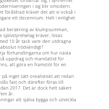
ngsskedet förväntar sig, i synnerhet
moderniseringen i sig blir omodern.
t föråldrad kräver det att vi också i
ligare ett decennium. Helt i enlighet
aterad beräkning av klumpsumman,
e självstyrelselag kräver, lösas
s med 10 år tack vare den utdragna
 absolut nödvändigt?
örja förhandlingarna om hur nästa
d på uppdrag och mandattid för
nns, att göra en framstöt för en
på inget sätt orealistiskt att redan
ås fast och därefter föras till
redan 2017. Det är dock helt säkert
fem år.
ingar att själva bygga och utveckla