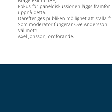
Brage Eklund (ÅF).
Fokus för paneldiskussionen läggs framför 
uppnå detta.
Därefter ges publiken möjlighet att ställa
Som moderator fungerar Ove Andersson.
Väl mött!
Axel Jonsson, ordförande.