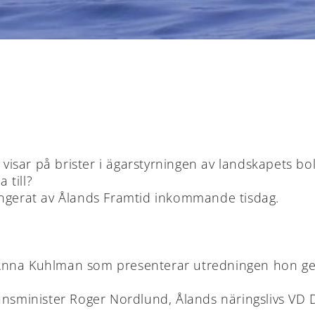
, visar på brister i ägarstyrningen av landskapets bo
 till?
angerat av Ålands Framtid inkommande tisdag.
 Anna Kuhlman som presenterar utredningen hon g
nansminister Roger Nordlund, Ålands näringslivs VD