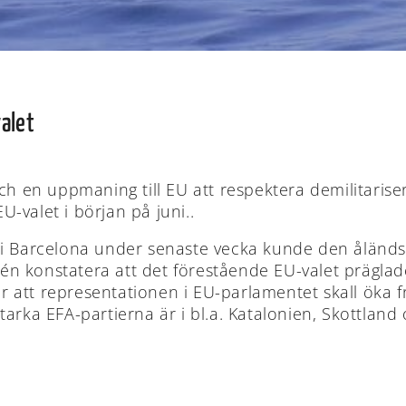
alet
och en uppmaning till EU att respektera demilitari
EU-valet i början på juni..
 i Barcelona under senaste vecka kunde den åländs
n konstatera att det förestående EU-valet prägla
är att representationen i EU-parlamentet skall öka fr
arka EFA-partierna är i bl.a. Katalonien, Skottland