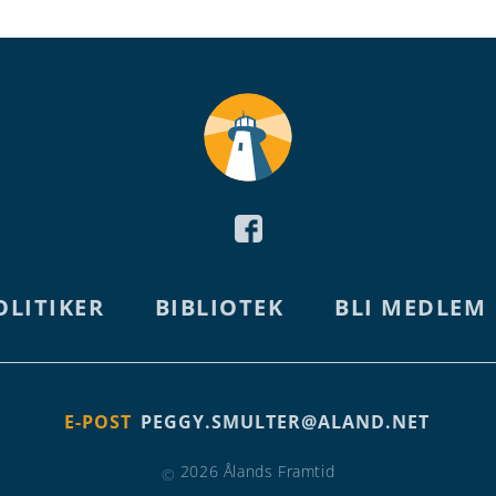
OLITIKER
BIBLIOTEK
BLI MEDLEM
E-POST
PEGGY.SMULTER@ALAND.NET
2026 Ålands Framtid
©