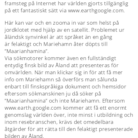
framsteg på Internet har världen gjorts tillgänglig
på ett fantastiskt sätt via www.earthgoogle.com.
Här kan var och en zooma in var som helst på
jordklotet med hjälp av en satellit. Problemet ur
åländsk synvinkel är att språket än en gång
är felaktigt och Mariehamn åter döpts till
”Maarianhamina”.
Via sökmotorer kommer även en fullständigt
entydig finsk bild av Åland att presenteras för
omvärlden. När man klickar sig in för att få mer
info om Mariehamn så överförs man sålunda
enbart till finskspråkiga dokument och hemsidor
eftersom sökmanskinen ju då söker på
”Maarianhamina” och inte Mariehamn. Eftersom
www.earth.google.com kommer att få ett enormt
genomslag världen över, inte minst i utbildning och
inom resebranschen, krävs det omedelbara
åtgärder för att rätta till den felaktigt presenterade
bilden av Åland.