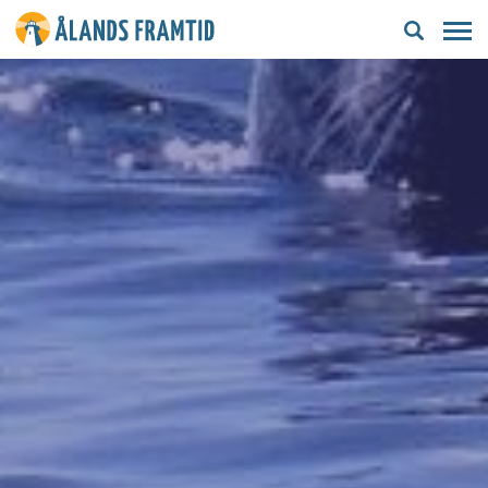
Ålands
framtid