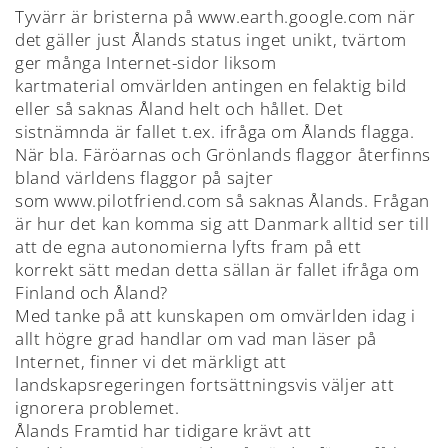
Tyvärr är bristerna på www.earth.google.com när
det gäller just Ålands status inget unikt, tvärtom
ger många Internet-sidor liksom
kartmaterial omvärlden antingen en felaktig bild
eller så saknas Åland helt och hållet. Det
sistnämnda är fallet t.ex. ifråga om Ålands flagga.
När bla. Färöarnas och Grönlands flaggor återfinns
bland världens flaggor på sajter
som www.pilotfriend.com så saknas Ålands. Frågan
är hur det kan komma sig att Danmark alltid ser till
att de egna autonomierna lyfts fram på ett
korrekt sätt medan detta sällan är fallet ifråga om
Finland och Åland?
Med tanke på att kunskapen om omvärlden idag i
allt högre grad handlar om vad man läser på
Internet, finner vi det märkligt att
landskapsregeringen fortsättningsvis väljer att
ignorera problemet.
Ålands Framtid har tidigare krävt att