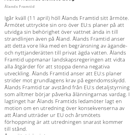
Ålands Framtid
Igår kväll (11 april) höll Ålands Framtid sitt årmöte.
Årmötet uttryckte sin oro över EU:s planer på att
utvidga sin behörighet över vattnet ända in till
strandlinjen även på Åland. Ålands Framtid anser
att detta vore lika med en begränsning av ägande-
och nyttjanderätten till privat ägda vatten. Ålands
Framtid uppmanar landskapsregeringen att vidta
alla åtgärder för att stoppa denna negativa
utveckling. Ålands Framtid anser att EU:s planer
strider mot grundlagens krav på egendomsskydd.
Ålands Framtid tar avstånd från EU:s detaljstyrning
som alltmer börjar påverka ålänningarnas vardag. I
lagtinget har Ålands Framtids ledamöter lagt en
motion om en utredning över konsekvenserna av
att Åland utträder ur EU och årsmötets
förhoppning är att utredningen snarast kommer
till stånd.