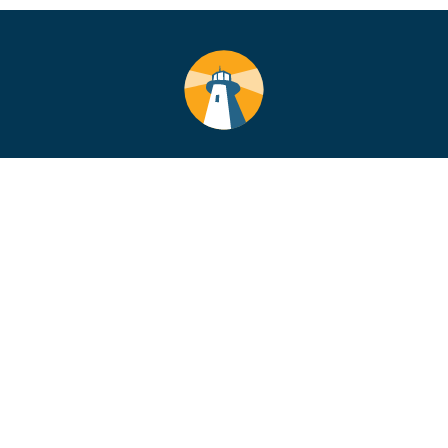
VÅR POLITIK
VÅRA POLITIKER
BIBLIOTEK
BLI MEDLEM
KONTAKT
DEBATT