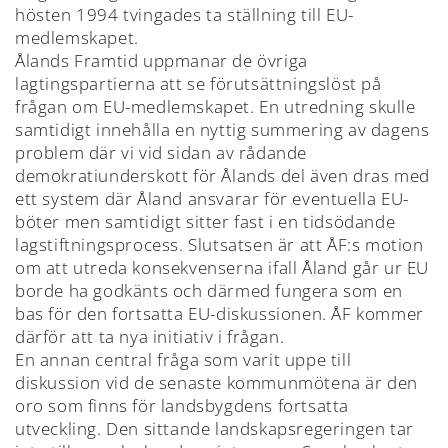
hösten 1994 tvingades ta ställning till EU-
medlemskapet.
Ålands Framtid uppmanar de övriga
lagtingspartierna att se förutsättningslöst på
frågan om EU-medlemskapet. En utredning skulle
samtidigt innehålla en nyttig summering av dagens
problem där vi vid sidan av rådande
demokratiunderskott för Ålands del även dras med
ett system där Åland ansvarar för eventuella EU-
böter men samtidigt sitter fast i en tidsödande
lagstiftningsprocess. Slutsatsen är att ÅF:s motion
om att utreda konsekvenserna ifall Åland går ur EU
borde ha godkänts och därmed fungera som en
bas för den fortsatta EU-diskussionen. ÅF kommer
därför att ta nya initiativ i frågan.
En annan central fråga som varit uppe till
diskussion vid de senaste kommunmötena är den
oro som finns för landsbygdens fortsatta
utveckling. Den sittande landskapsregeringen tar