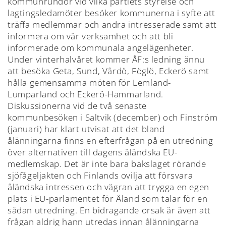
kommunrundor vid vilka partiets styrelse och
lagtingsledamöter besöker kommunerna i syfte att
träffa medlemmar och andra intresserade samt att
informera om vår verksamhet och att bli
informerade om kommunala angelägenheter.
Under vinterhalvåret kommer ÅF:s ledning ännu
att besöka Geta, Sund, Vårdö, Föglö, Eckerö samt
hålla gemensamma möten för Lemland-
Lumparland och Eckerö-Hammarland.
Diskussionerna vid de två senaste
kommunbesöken i Saltvik (december) och Finström
(januari) har klart utvisat att det bland
ålänningarna finns en efterfrågan på en utredning
över alternativen till dagens åländska EU-
medlemskap. Det är inte bara bakslaget rörande
sjöfågeljakten och Finlands ovilja att försvara
åländska intressen och vägran att trygga en egen
plats i EU-parlamentet för Åland som talar för en
sådan utredning. En bidragande orsak är även att
frågan aldrig hann utredas innan ålänningarna