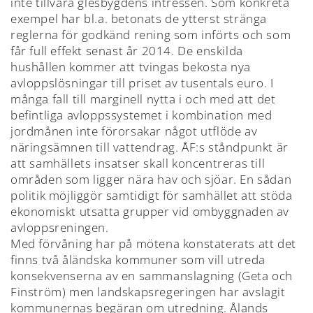
inte tillvara glesbygdens intressen. Som konkreta
exempel har bl.a. betonats de ytterst stränga
reglerna för godkänd rening som införts och som
får full effekt senast år 2014. De enskilda
hushållen kommer att tvingas bekosta nya
avloppslösningar till priset av tusentals euro. I
många fall till marginell nytta i och med att det
befintliga avloppssystemet i kombination med
jordmånen inte förorsakar något utflöde av
näringsämnen till vattendrag. ÅF:s ståndpunkt är
att samhällets insatser skall koncentreras till
områden som ligger nära hav och sjöar. En sådan
politik möjliggör samtidigt för samhället att stöda
ekonomiskt utsatta grupper vid ombyggnaden av
avloppsreningen.
Med förvåning har på mötena konstaterats att det
finns två åländska kommuner som vill utreda
konsekvenserna av en sammanslagning (Geta och
Finström) men landskapsregeringen har avslagit
kommunernas begäran om utredning. Ålands