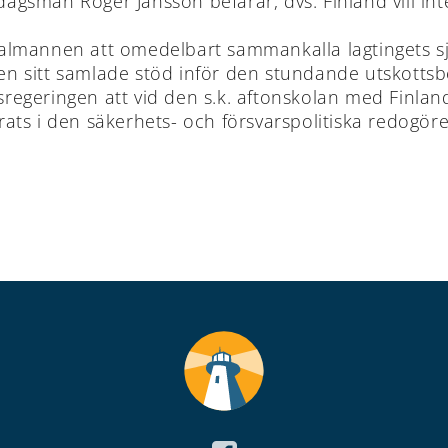
dagsman Roger Jansson befarar, dvs. Finland vill inte
lmannen att omedelbart sammankalla lagtingets sjä
 sitt samlade stöd inför den stundande utskottsb
egeringen att vid den s.k. aftonskolan med Finland
ts i den säkerhets- och försvarspolitiska redogöre