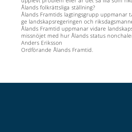
upplevt problem eller är det så illa som rik
Ålands folkrättsliga ställning?
Ålands Framtids lagtingsgrupp uppmanar ta
ge landskapsregeringen och riksdagsmannen
Ålands Framtid uppmanar vidare landskapsr
missnöjet med hur Ålands status nonchalera
Anders Eriksson
Ordförande Ålands Framtid.