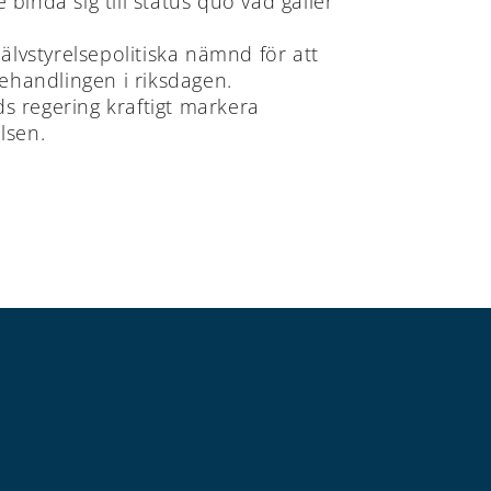
 binda sig till status quo vad gäller
lvstyrelsepolitiska nämnd för att
ehandlingen i riksdagen.
s regering kraftigt markera
lsen.
ÅLANDS
ÅLANDS