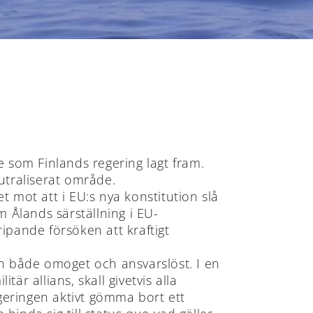
e som Finlands regering lagt fram.
utraliserat område.
et mot att i EU:s nya konstitution slå
m Ålands särställning i EU-
ripande försöken att kraftigt
n både omoget och ansvarslöst. I en
är allians, skall givetvis alla
geringen aktivt gömma bort ett