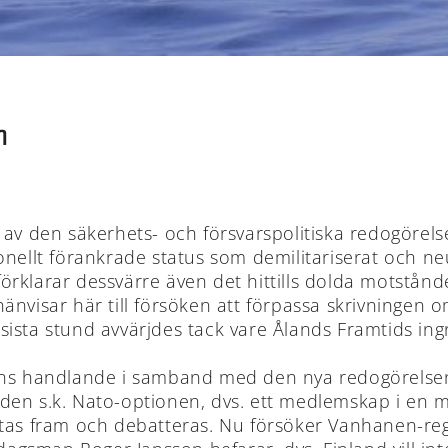
n
 av den säkerhets- och försvarspolitiska redogörels
onellt förankrade status som demilitariserat och ne
 förklarar dessvärre även det hittills dolda motstånd
nvisar här till försöken att förpassa skrivningen o
I sista stund avvärjdes tack vare Ålands Framtids ing
gens handlande i samband med den nya redogörelse
 den s.k. Nato-optionen, dvs. ett medlemskap i en milit
ftas fram och debatteras. Nu försöker Vanhanen-re