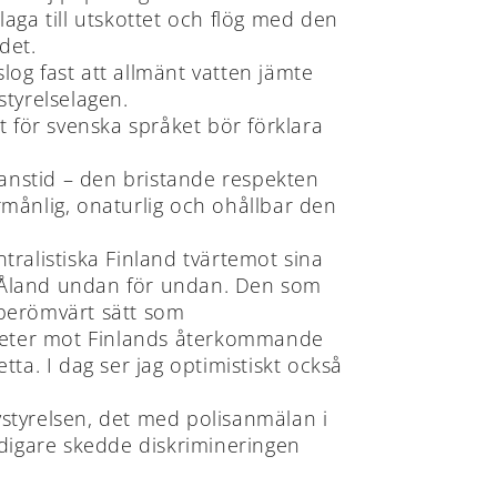
aga till utskottet och flög med den
det.
 slog fast att allmänt vatten jämte
styrelselagen.
t för svenska språket bör förklara
anstid – den bristande respekten
månlig, onaturlig och ohållbar den
ntralistiska Finland tvärtemot sina
era Åland undan för undan. Den som
 berömvärt sätt som
igheter mot Finlands återkommande
tta. I dag ser jag optimistiskt också
styrelsen, det med polisanmälan i
idigare skedde diskrimineringen