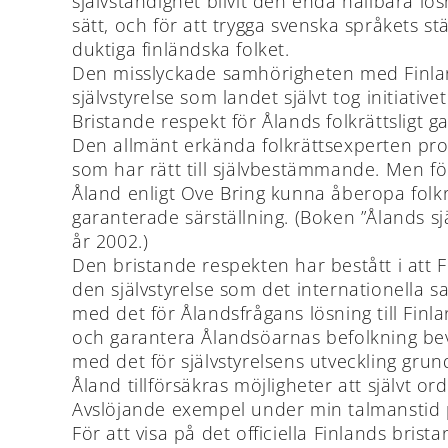
självständighet blivit den enda hållbara l
sätt, och för att trygga svenska språkets 
duktiga finländska folket.
Den misslyckade samhörigheten med Finland
självstyrelse som landet självt tog initiative
Bristande respekt för Ålands folkrättsligt gar
Den allmänt erkända folkrättsexperten profe
som har rätt till självbestämmande. Men fö
Åland enligt Ove Bring kunna åberopa folkrä
garanterade särställning. (Boken ”Ålands s
år 2002.)
Den bristande respekten har bestått i att
den självstyrelse som det internationella 
med det för Ålandsfrågans lösning till Finlan
och garantera Ålandsöarnas befolkning beva
med det för självstyrelsens utveckling grund
Åland tillförsäkras möjligheter att självt or
Avslöjande exempel under min talmanstid på
För att visa på det officiella Finlands brist