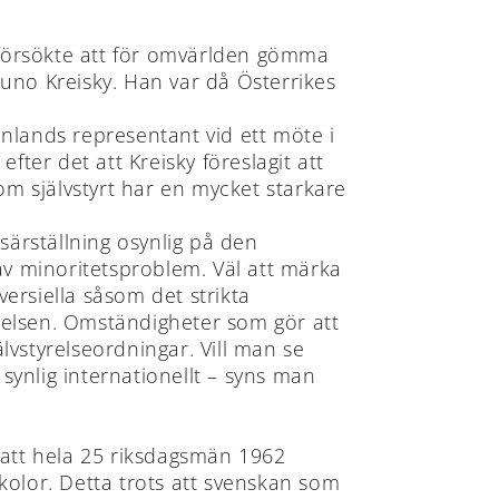
d försökte att för omvärlden gömma
Bruno Kreisky. Han var då Österrikes
Finlands representant vid ett möte i
ter det att Kreisky föreslagit att
om självstyrt har en mycket starkare
 särställning osynlig på den
g av minoritetsproblem. Väl att märka
ersiella såsom det strikta
yrelsen. Omständigheter som gör att
älvstyrelseordningar. Vill man se
 synlig internationellt – syns man
g att hela 25 riksdagsmän 1962
kolor. Detta trots att svenskan som