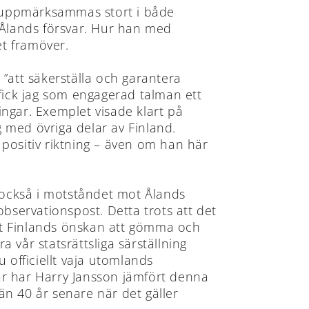
att uppmärksammas stort i både
 Ålands försvar. Hur han med
et framöver.
 ”att säkerställa och garantera
 fick jag som engagerad talman ett
ingar. Exemplet visade klart på
ing med övriga delar av Finland.
positiv riktning – även om han här
gt också i motståndet mot Ålands
 observationspost. Detta trots att det
Mot Finlands önskan att gömma och
vår statsrättsliga särställning
 officiellt vaja utomlands
 år har Harry Jansson jämfört denna
 än 40 år senare när det gäller