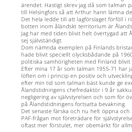
ärendet. Hastigt skrev jag då som talman p
till Helsingfors så att Arthur hann lämna d
Det hela ledde till att lagförslaget förföll 
botten inom åländskt territorium är Ålands
Jag har med tiden blivit helt övertygad at
sej självständigt.
Dom nämnda exemplen på Finlands bristand
hade blivit speciellt olycksbådande på 196
politiska samhörigheten med Finland blivit 
Efter mina 17 år som talman 1955-71 har jag 
löften om i princip en positiv och utveckli
efter min tid som talman bäst kunde ge ex
Ålandstidningens chefredaktör i 9 år sakk
negligering av självstyrelsen och som för öv
på Ålandstidningens fortsatta bevakning.
Det senaste färska och nu helt öppna och 
PAF-frågan mot företrädare för självstyrel
oftast mer förstulet, mer obemärkt för all