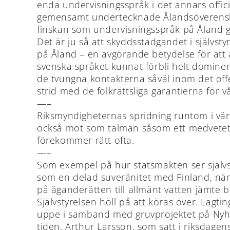
enda undervisningsspråk i det annars offici
gemensamt undertecknade Ålandsöverensko
finskan som undervisningsspråk på Åland gjor
Det är ju så att skyddsstadgandet i självst
på Åland – en avgörande betydelse för att a
svenska språket kunnat förbli helt dominer
de tvungna kontakterna såväl inom det offen
strid med de folkrättsliga garantierna för v
—–
Riksmyndigheternas spridning runtom i vär
också mot som talman såsom ett medvetet sä
förekommer rätt ofta.
—–
Som exempel på hur statsmakten ser självst
som en delad suveränitet med Finland, nämn
på äganderätten till allmänt vatten jämte 
Självstyrelsen höll på att köras över. Lagtin
uppe i samband med gruvprojektet på Nyha
tiden, Arthur Larsson, som satt i riksdage