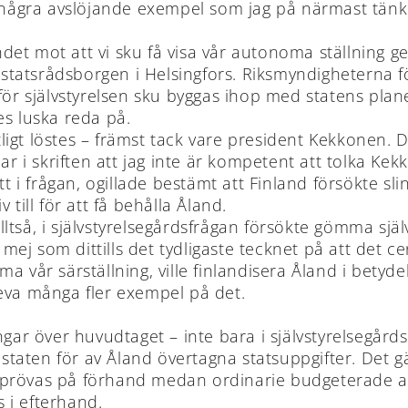
rthet några avslöjande exempel som jag på närmast tä
et mot att vi sku få visa vår autonoma ställning ge
tatsrådsborgen i Helsingfors. Riksmyndigheterna f
n för självstyrelsen sku byggas ihop med statens p
des luska reda på.
utligt löstes – främst tack vare president Kekkonen. 
i skriften att jag inte är kompetent att tolka Kekko
nsatt i frågan, ogillade bestämt att Finland försökte sl
v till för att få behålla Åland.
så, i självstyrelsegårdsfrågan försökte gömma självs
 som dittills det tydligaste tecknet på att det cent
 vår särställning, ville finlandisera Åland i betydel
leva många fler exempel på det.
ngar över huvudtaget – inte bara i självstyrelsegård
l staten för av Åland övertagna statsuppgifter. Det g
 prövas på förhand medan ordinarie budgeterade an
 i efterhand.