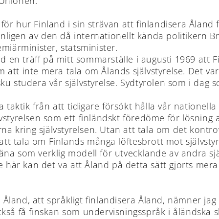
a Unionen.
ör hur Finland i sin strävan att finlandisera Ålan
sonligen av den då internationellt kända politikern 
miärminister, statsminister.
id en träff på mitt sommarställe i augusti 1969 att 
tt inte mera tala om Ålands självstyrelse. Det var ef
u studera vår självstyrelse. Sydtyrolen som i dag s
 taktik från att tidigare försökt hålla vår nationella
jälvstyrelsen som ett finländskt föredöme för lösnin
kring självstyrelsen. Utan att tala om det kontrov
n att tala om Finlands många löftesbrott mot självst
tjäna som verklig modell för utvecklande av andra sj
e här kan det va att Åland på detta sätt gjorts mera
ra Åland, att språkligt finlandisera Åland, nämner ja
kså få finskan som undervisningsspråk i åländska s