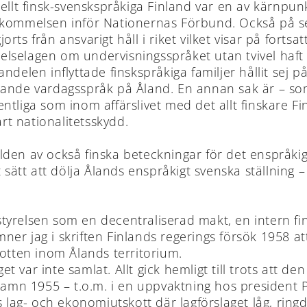
ellt finsk-svenskspråkiga Finland var en av kärnpun
mmelsen inför Nationernas Förbund. Också på sen
ts från ansvarigt håll i riket vilket visar på fortsat
yrelselagen om undervisningsspråket utan tvivel haf
ndelen inflyttade finskspråkiga familjer hållit sej p
ande vardagsspråk på Åland. En annan sak är – som j
tliga som inom affärslivet med det allt finskare Fin
årt nationalitetsskydd.
lden av också finska beteckningar för det enspråki
tt att dölja Ålands enspråkigt svenska ställning –
yrelsen som en decentraliserad makt, en intern finl
er jag i skriften Finlands regerings försök 1958 at
botten inom Ålands territorium.
get var inte samlat. Allt gick hemligt till trots att d
mn 1955 – t.o.m. i en uppvaktning hos president P
ns lag- och ekonomiutskott där lagförslaget låg, rin