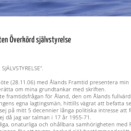
ten Överkörd självstyrelse
SJÄLVSTYRELSE”.
öte (28.11.06) med Ålands Framtid presentera min sk
 berätta om mina grundtankar med skriften.
ste framtidsfrågan för Åland, den om Ålands fullvärd
ingens egna lagtingsmän, hittills vägrat att befatta s
sej på mitt 5 decennier långa politiska intresse att 
ej då jag var talman i 17 år 1955-71.
liga, onaturliga och ohållbara samhörigheten med Fin