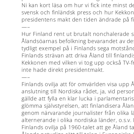
Ni kan kort läsa om hur vi fick inte minst 
svensk och finländsk press och hur Kekkone
presidentens makt den tiden ändrade på fina
—–
Hur Finland rent ut brutalt nonchalerade sit
Ålandsöarnas befolkning bevarandet av dess
tydligt exempel på i Finlands sega motstånd
Finlands strävan att driva Åland till finlandis
Kekkonen med vilken vi tog upp också TV-fr
inte hade direkt presidentmakt.
—–
Finlands ovilja att för omvärlden visa upp Å
anslutning till Nordiska rådet, ja, vid pers
gällde att fylla en klar lucka i parlament
glömma självstyrelsen, att finlandisera Ål
genom närvarande journalister från olika lä
alternerande i olika nordiska länder, o.s.v
Finlands ovilja på 1960-talet att ge Åland 