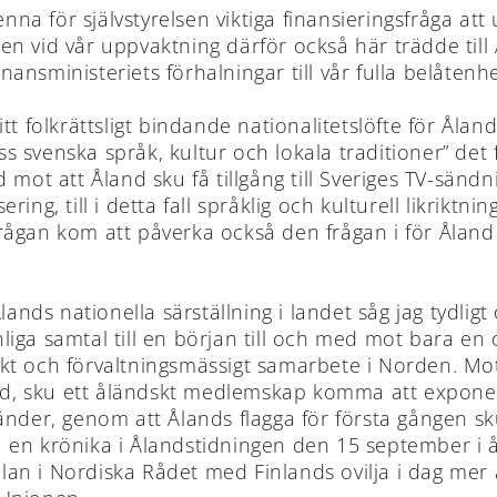
denna för självstyrelsen viktiga finansieringsfråga 
n vid vår uppvaktning därför också här trädde till
nsministeriets förhalningar till vår fulla belåtenh
t folkrättsligt bindande nationalitetslöfte för Åland
 svenska språk, kultur och lokala traditioner” det
 mot att Åland sku få tillgång till Sveriges TV-sändn
ering, till i detta fall språklig och kulturell likriktn
ågan kom att påverka också den frågan i för Åland 
lands nationella särställning i landet såg jag tydli
onliga samtal till en början till och med mot bara en
ariskt och förvaltningsmässigt samarbete i Norden. 
and, sku ett åländskt medlemskap komma att exponera 
nder, genom att Ålands flagga för första gången sku
. I en krönika i Ålandstidningen den 15 september i
talan i Nordiska Rådet med Finlands ovilja i dag mer