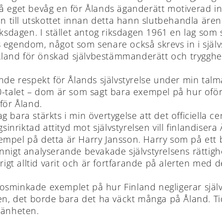
å eget bevåg en för Ålands äganderätt motiverad inl
en till utskottet innan detta hann slutbehandla ären
i riksdagen. I stället antog riksdagen 1961 en lag som
 egendom, något som senare också skrevs in i själv
t Åland för önskad självbestämmanderätt och trygghe
e respekt för Ålands självstyrelse under min talm
0-talet – dom är som sagt bara exempel på hur oför
för Åland.
bara stärkts i min övertygelse att det officiella ce
ngsinriktad attityd mot självstyrelsen vill finlandis
empel på detta är Harry Jansson. Harry som på ett
unnigt analyserande bevakade självstyrelsens rätt
rigt alltid varit och är fortfarande på alerten med de
osminkade exemplet på hur Finland negligerar själv
sen, det borde bara det ha väckt många på Åland. T
mänheten.