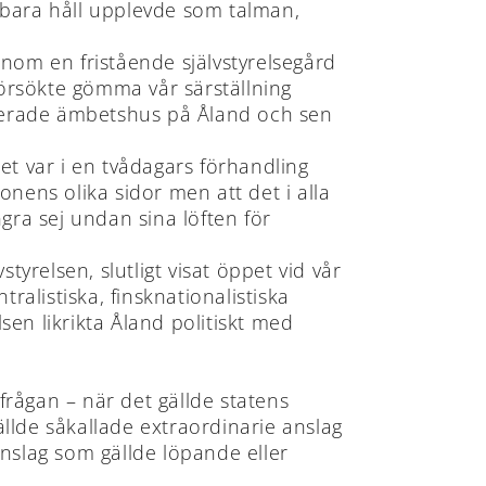
nkbara håll upplevde som talman,
nom en fristående självstyrelsegård
örsökte gömma vår särställning
lanerade ämbetshus på Åland och sen
Det var i en tvådagars förhandling
nens olika sidor men att det i alla
ingra sej undan sina löften för
tyrelsen, slutligt visat öppet vid vår
ralistiska, finsknationalistiska
sen likrikta Åland politiskt med
sfrågan – när det gällde statens
ällde såkallade extraordinarie anslag
slag som gällde löpande eller