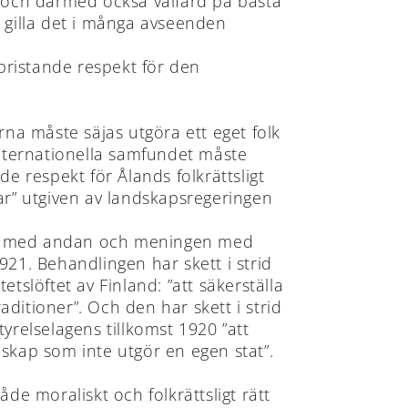
t och därmed också välfärd på bästa
n gilla det i många avseenden
bristande respekt för den
rna måste säjas utgöra ett eget folk
internationella samfundet måste
e respekt för Ålands folkrättsligt
ar” utgiven av landskapsregeringen
trid med andan och meningen med
921. Behandlingen har skett i strid
etslöftet av Finland: ”att säkerställa
ditioner”. Och den har skett i strid
tyrelselagens tillkomst 1920 ”att
andskap som inte utgör en egen stat”.
åde moraliskt och folkrättsligt rätt