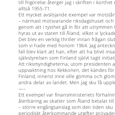
till frigörelse återger jag i skriften i ko
alltså 1955-71.
Ett mycket avslöjande exempel var motstånd
– närmast motsvarande riksdagshuset och s
genom att i tysthet gå in för att utrymme
hyras ut av staten till Åland, vilket vi lycka
Det blev en verklig thriller innan frågan sl
som vi hade med honom 1964. Jag antecknar 
fall blev klart att han, efter att ha blivit i
självstyrelsen som Finland självt tagit initiati
Att riksmyndigheterna, utom presidenten allt
uppvaktning hos Kekkonen, det kändes för mej
Finland, innerst inne ville gömma och glömma
andra delar av landet. Men jag sku få upp
—–
Ett exempel var finansministeriets förhalni
återbäring av skatter som Åland betalat til
– större engångsanslag som den tiden sku
periodiskt återkommande utgifter prövades