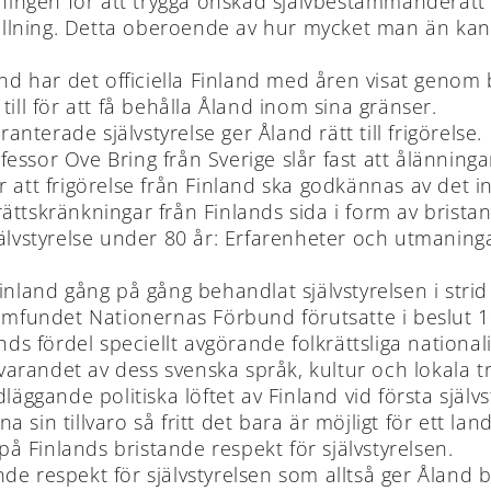
ösningen för att trygga önskad självbestämmanderät
ställning. Detta oberoende av hur mycket man än ka
 har det officiella Finland med åren visat genom 
t till för att få behålla Åland inom sina gränser.
anterade självstyrelse ger Åland rätt till frigörelse.
ssor Ove Bring från Sverige slår fast att ålänninga
r att frigörelse från Finland ska godkännas av det 
ttskränkningar från Finlands sida i form av bristand
jälvstyrelse under 80 år: Erfarenheter och utmaning
 Finland gång på gång behandlat självstyrelsen i s
samfundet Nationernas Förbund förutsatte i beslut 1
ds fördel speciellt avgörande folkrättsliga nationalit
randet av dess svenska språk, kultur och lokala tra
läggande politiska löftet av Finland vid första självs
dna sin tillvaro så fritt det bara är möjligt för ett l
 Finlands bristande respekt för självstyrelsen.
ande respekt för självstyrelsen som alltså ger Åland b