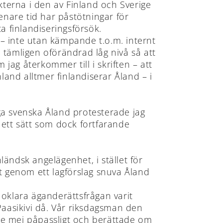
kterna i den av Finland och Sverige
are tid har påstötningar för
ta finlandiseringsförsök.
t – inte utan kämpande t.o.m. internt
å tämligen oförändrad låg nivå så att
ag återkommer till i skriften – att
land alltmer finlandiserar Åland – i
ga svenska Åland protesterade jag
 ett sätt som dock fortfarande
ändsk angelägenhet, i stället för
t genom ett lagförslag snuva Åland
en oklara äganderättsfrågan varit
aasikivi då. Vår riksdagsman den
gde mej påpassligt och berättade om