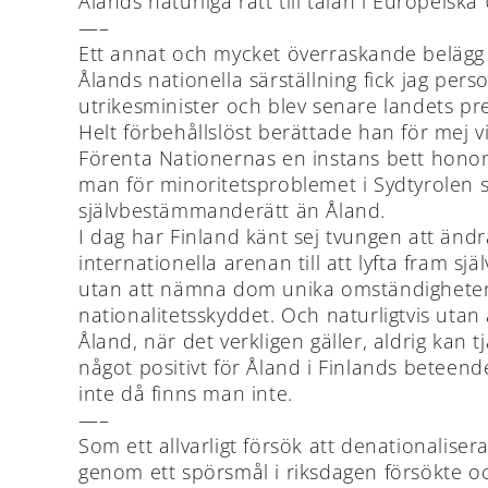
Ålands naturliga rätt till talan i Europeisk
—–
Ett annat och mycket överraskande belägg f
Ålands nationella särställning fick jag per
utrikesminister och blev senare landets pre
Helt förbehållslöst berättade han för mej v
Förenta Nationernas en instans bett honom a
man för minoritetsproblemet i Sydtyrolen sk
självbestämmanderätt än Åland.
I dag har Finland känt sej tvungen att ändra
internationella arenan till att lyfta fram s
utan att nämna dom unika omständigheterna 
nationalitetsskyddet. Och naturligtvis uta
Åland, när det verkligen gäller, aldrig kan 
något positivt för Åland i Finlands beteend
inte då finns man inte.
—–
Som ett allvarligt försök att denationalise
genom ett spörsmål i riksdagen försökte oc