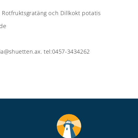
Rotfruktsgratäng och Dillkokt potatis
dde
ia@shuetten.ax
. tel:0457-3434262