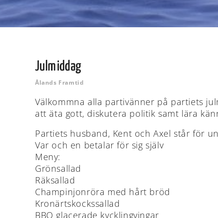
Julmiddag
Ålands Framtid
Välkommna alla partivänner på partiets ju
att äta gott, diskutera politik samt lära kän
Partiets husband, Kent och Axel står för u
Var och en betalar för sig själv
Meny:
Grönsallad
Räksallad
Champinjonröra med hårt bröd
Kronärtskockssallad
BBQ glacerade kycklingvingar