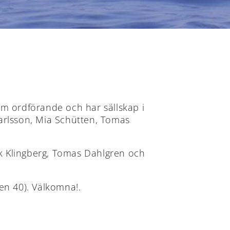
om ordförande och har sällskap i
arlsson, Mia Schütten, Tomas
ick Klingberg, Tomas Dahlgren och
en 40). Välkomna!.
ÅLANDS
ÅLANDS