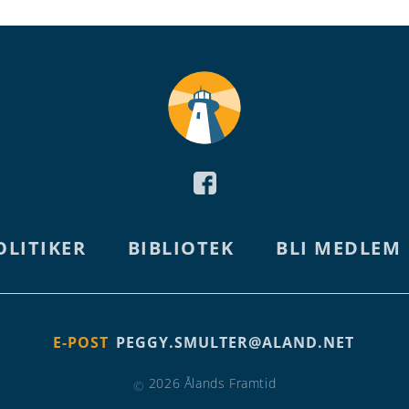
OLITIKER
BIBLIOTEK
BLI MEDLEM
E-POST
PEGGY.SMULTER@ALAND.NET
2026 Ålands Framtid
©