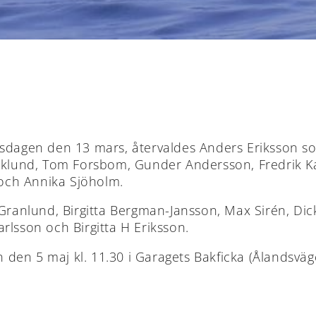
rsdagen den 13 mars, återvaldes Anders Eriksson s
 Eklund, Tom Forsbom, Gunder Andersson, Fredrik K
och Annika Sjöholm.
Rolf Granlund, Birgitta Bergman-Jansson, Max Sirén, D
rlsson och Birgitta H Eriksson.
den 5 maj kl. 11.30 i Garagets Bakficka (Ålandsväg